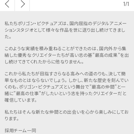
戻
次
n
1
/
1
る
へ
c
.
私たちポリゴン・ピクチュアズは、国内屈指のデジタルアニメー
ションスタジオとして様々な作品を世に送り出し続けてきまし
た。
このような実績を積み重ねることができたのは、国内外から集
結した優秀なクリエイターたちが高い志の基”最高の成果”を出
し続けてきてくれたからに他なりません。
これから私たちが目指すさらなる高みへの道のりも、決して簡
単なものとはならないでしょう。 しかし、新たな歴史を刻んでい
くのも、ポリゴン・ピクチュアズという舞台で”最高の仲間”と一
緒に”最高の仕事”がしたいという志を持ったクリエイターだと
確信しています。
私たちはそんな新たな仲間との出会いを心から楽しみにしてお
ります。
採用チーム一同