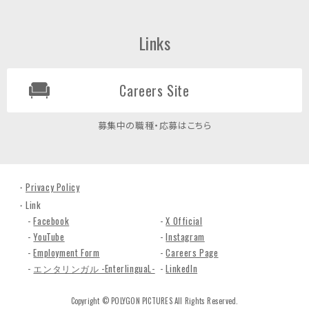
Links
Careers Site
募集中の職種・応募はこちら
Privacy Policy
Link
Facebook
X Official
YouTube
Instagram
Employment Form
Careers Page
エンタリンガル -EnterlinguaL-
LinkedIn
Copyright © POLYGON PICTURES All Rights Reserved.