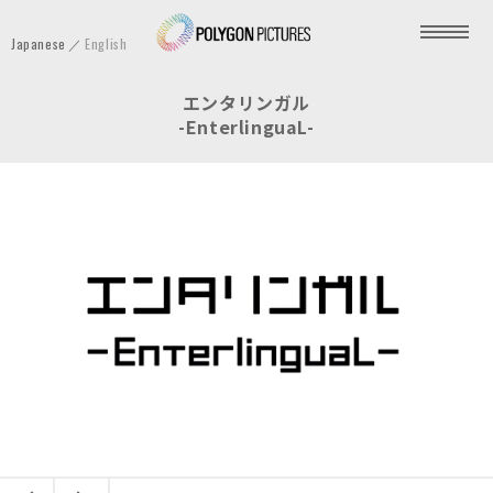
P
Japanese
English
o
l
エンタリンガル
y
-EnterlinguaL-
g
o
n
P
i
c
t
u
r
e
s
I