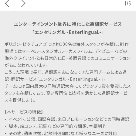
戻
次
n
1
/
6
る
へ
c
.
エンターテインメント業界に特化した通翻訳サービス
「エンタリンガル -EnterlinguaL-」
ポリゴン・ピクチュアズには約100名の海外スタッフが在籍し、制作
現場ではマーベル・スタジオ、ルーカスフィルム、ディズニーなどの
海外クライアントとも日常的に日・英両言語でのコミュニケーション
がおこなわれています。
こうした現場で長年、通翻訳をおこなってきた専門チームによる通
訳・翻訳サービス「エンタリンガル -EnterlinguaL- 」。
チームには国内最大の同時通訳大会にてグランプリ賞を受賞したス
タッフも在籍しており、高い専門性と技術を活かした通翻訳サービ
スを提供します。
【本サービスの特徴】
イベント、公演、国際会議、来日プロモーションなどでの同時通訳
脚本、絵コンテ、記事などの専門的な翻訳、字幕制作
その他、動画吹替、定額制通翻訳など様々なニーズに対応