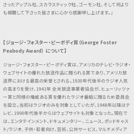
さったアップル社、スカラスティック社、ゴーモン社、そして何より
も視聴して下さった皆さまに心から感謝申し上げます。」
【ジョージ・フォスター・ピーボディ賞（George Foster
Peabody Award） について】
ジョージ・フォスター・ピーボディ賞は、アメリカのテレビ・ラジオ・
ウェブサイトの優れた放送作品に贈られる賞であり、アメリカ放
送界における最高の栄誉とされる。1930年代後半のラジオ人気
の高まりを受け、1941年 全米放送事業者協会が、ヒューリッツァ
ー賞と同様の権威ある賞を優れたラジオ番組に贈るため委員会
を設立。当初はラジオのみを対象としていたが、1948年以降はテ
レビ、1990年代後半からはウェブサイトも対象となった。現在で
は、エンタテインメント、ドキュメンタリー、ニュース、ポッドキャス
ト/ラジオ、子供・若者向け、芸術、公共サービス、マルチメディア