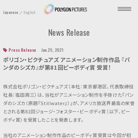
P
Japanese
English
o
l
News Release
y
g
o
Press Release
Jun.25, 2021
n
ポリゴン・ピクチュアズ アニメーション制作作品 『パ
P
ンダのシズカ』が第81回ピーボディ賞 受賞！
i
c
株式会社ポリゴン・ピクチュアズ（本社：東京都港区、代表取締役
t
社長：塩田周三）は、当社がアニメーション制作を手掛けた『パン
u
ダのシズカ（原題『Stillwater』）』が、アメリカ放送界最高の栄誉
r
とされる第81回ジョージ・フォスター・ピーボディ賞（以下、ピー
e
ボディ賞）を受賞したことを発表します。
s
I
当社のアニメーション制作作品のピーボディ賞受賞は今回が初