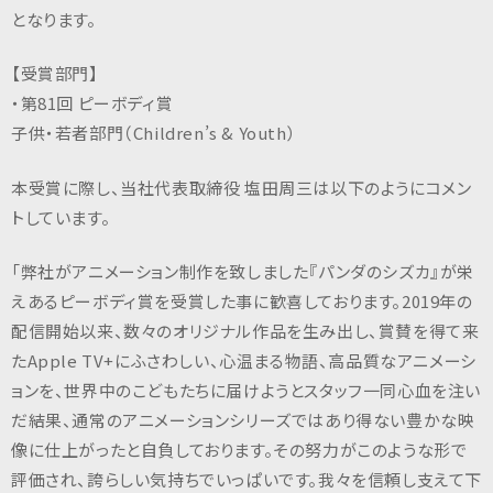
n
となります。
c
.
【受賞部門】
・第81回 ピーボディ賞
子供・若者部門（Children’s & Youth）
本受賞に際し、当社代表取締役 塩田周三は以下のようにコメン
トしています。
「弊社がアニメーション制作を致しました『パンダのシズカ』が栄
えあるピーボディ賞を受賞した事に歓喜しております。2019年の
配信開始以来、数々のオリジナル作品を生み出し、賞賛を得て来
たApple TV+にふさわしい、心温まる物語、高品質なアニメーシ
ョンを、世界中のこどもたちに届けようとスタッフ一同心血を注い
だ結果、通常のアニメーションシリーズではあり得ない豊かな映
像に仕上がったと自負しております。その努力がこのような形で
評価され、誇らしい気持ちでいっぱいです。我々を信頼し支えて下