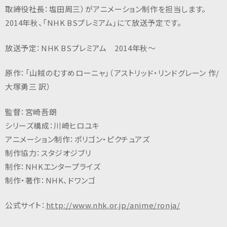
n
取締役社長：塩田周三）がアニメーション制作を担当します。
c
2014年秋、「NHK BSプレミアム」にて放送予定です。
.
放送予定：NHK BSプレミアム 2014年秋～
原作：「山賊のむすめローニャ」（アストリッド・リンドグレーン 作/
大塚勇三 訳）
監督：宮崎吾朗
シリーズ構成：川崎ヒロユキ
アニメーション制作：ポリゴン・ピクチュアズ
制作協力：スタジオジブリ
制作：NHKエンタープライズ
制作・著作：NHK、ドワンゴ
公式サイト：
http://www.nhk.or.jp/anime/ronja/