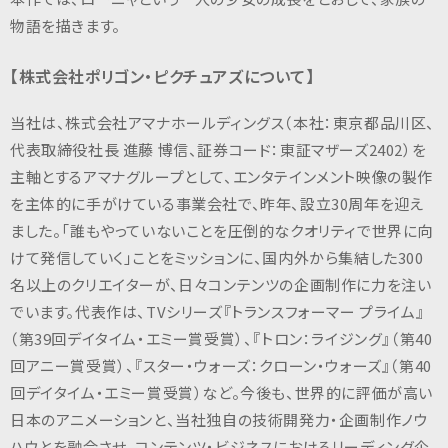
物語を描きます。
【株式会社ポリゴン・ピクチュアズについて】
当社は、株式会社アマナホールディングス（本社：東京都品川区、
代表取締役社長 進藤 博信、証券コード：東証マザーズ2402）を
主軸とするアマナグループとして、エンタテインメント映像の製作
を主体的に手がけている事業会社で、昨年、設立30周年を迎え
ました。「誰もやっていないことを圧倒的なクオリティで世界に向
けて発信していく」ことをミッションに、国内外から集結した300
名以上のクリエイターが、日々コンテンツの企画制作に力を注い
でいます。代表作は、TVシリーズ『トランスフォーマー プライム』
（第39回デイタイム・エミー賞受賞）、『トロン：ライジング』（第40
回アニー賞受賞）、『スター・ウォーズ：クローン・ウォーズ』（第40
回デイタイム・エミー賞受賞）など。今後も、世界的に評価が高い
日本のアニメーションと、当社独自の技術開発力・企画制作ノウ
ハウとを融合させ、コンテンツ・ビジネスにおけるリーディング企