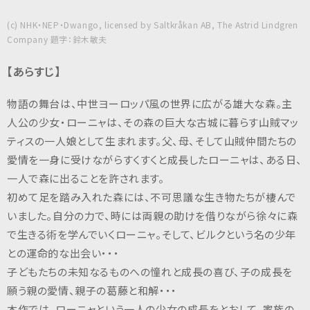
(c) NHK・NEP・Dwango, licensed by Saltkråkan AB, The Astrid Lindgren
Company 題字：鈴木敏夫
【あらすじ】
物語の舞台は、中世ヨーロッパ風の世界に広がる雄大な森。主
人公の少女・ローニャは、その森の巨大な古城に暮らす山賊マッ
ティスの一人娘として生まれます。父、母、そして山賊仲間たちの
愛情を一身に受けながらすくすくと成長したローニャは、ある日、
一人で森に出ることを許されます。
初めて足を踏み入れた森には、不可思議な生き物たちが棲んで
いました。自分の力で、時には両親の助けを借りながら徐々に森
で生きる術を学んでいくローニャ。そして、ビルクという名の少年
との運命的な出会い・・・
子どもたちの未知なるものへの憧れと成長の喜び、子の成長を
願う親の愛情、親子の葛藤と和解・・・
本作では、ローニャという一人の少女の成長をとおして、家族の