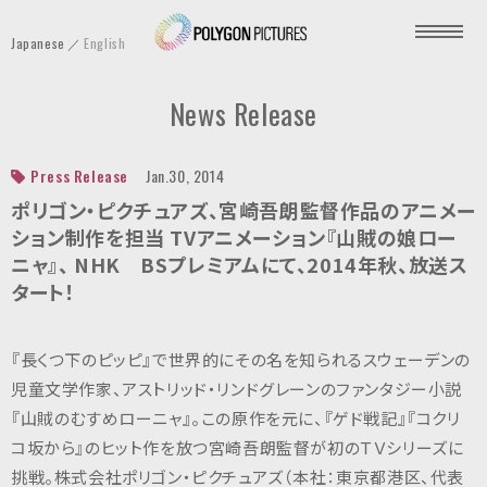
P
Japanese
English
o
l
News Release
y
g
o
Press Release
Jan.30, 2014
n
ポリゴン・ピクチュアズ、宮崎吾朗監督作品のアニメー
P
ション制作を担当 TVアニメーション『山賊の娘ロー
ニャ』、 NHK BSプレミアムにて、2014年秋、放送ス
i
タート！
c
t
u
『長くつ下のピッピ』で世界的にその名を知られるスウェーデンの
r
児童文学作家、アストリッド・リンドグレーンのファンタジー小説
e
『山賊のむすめローニャ』。この原作を元に、『ゲド戦記』『コクリ
s
コ坂から』のヒット作を放つ宮崎吾朗監督が初のＴＶシリーズに
I
挑戦。株式会社ポリゴン・ピクチュアズ（本社：東京都港区、代表