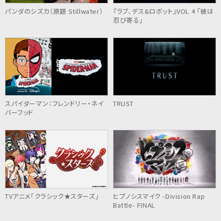
パンダのシズカ（原題 Stillwater）
『ラブ、デス&ロボット』VOL 4 「彼は
忍び寄る」
スパイダーマン：フレンドリー・ネイ
TRUST
バーフッド
TVアニメ「クラシック★スターズ」
ヒプノシスマイク -Division Rap
Battle- FINAL