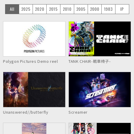
All
2025
2020
2015
2010
2005
2000
1983
IP
Polygon Pictures Demo reel
TANK CHAIR-戦車椅子-
Unanswered//butterfly
Screamer