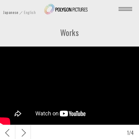
P
Japanese
English
o
l
Works
y
g
o
n
P
i
c
t
u
r
e
s
戻
次
1
/
4
I
る
へ